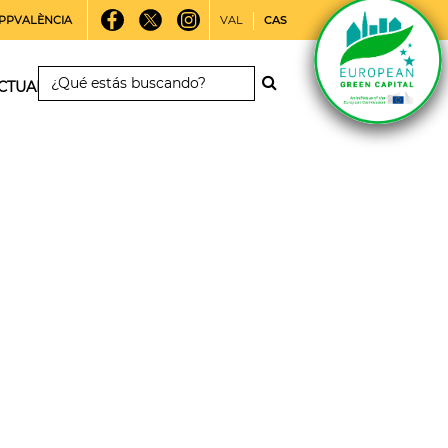
PPVALÈNCIA
VAL
CAS
CTUALIDAD