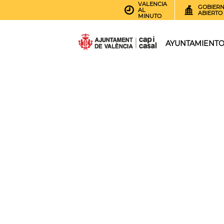
VALENCIA
GOBIER
AL
ABIERTO
MINUTO
AYUNTAMIENT