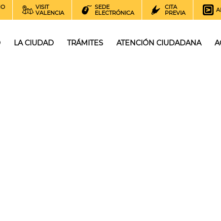
NO
VISIT
SEDE
CITA
A
VALENCIA
ELECTRÓNICA
PREVIA
O
LA CIUDAD
TRÁMITES
ATENCIÓN CIUDADANA
A