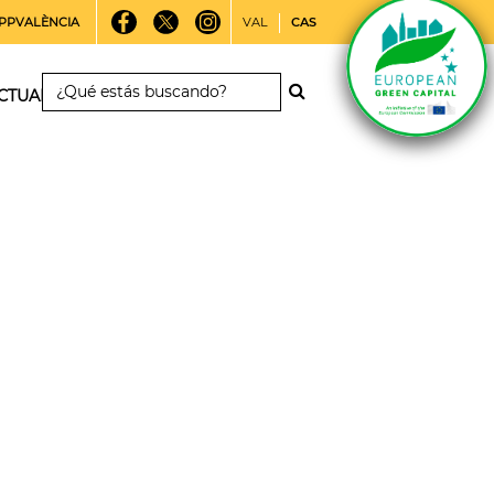
PPVALÈNCIA
VAL
CAS
CTUALIDAD