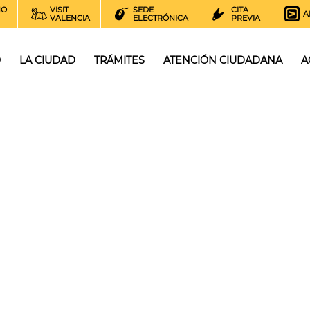
NO
VISIT
SEDE
CITA
A
VALENCIA
ELECTRÓNICA
PREVIA
O
LA CIUDAD
TRÁMITES
ATENCIÓN CIUDADANA
A