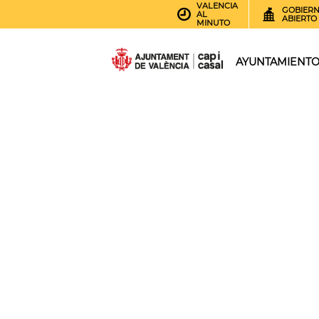
VALENCIA
GOBIER
AL
ABIERTO
MINUTO
AYUNTAMIENT