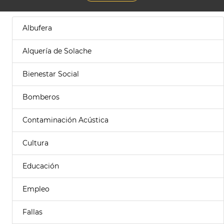
Albufera
Alquería de Solache
Bienestar Social
Bomberos
Contaminación Acústica
Cultura
Educación
Empleo
Fallas