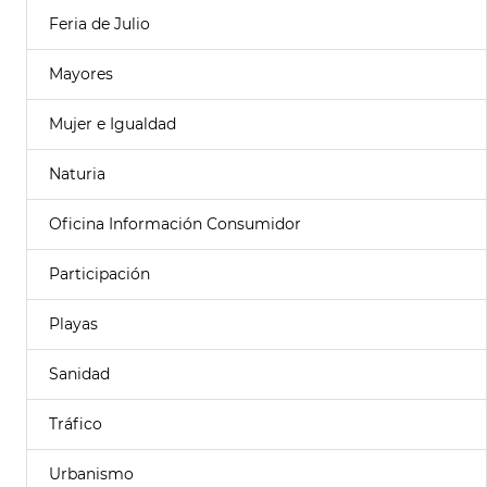
Feria de Julio
Mayores
Mujer e Igualdad
Naturia
Oficina Información Consumidor
Participación
Playas
Sanidad
Tráfico
Urbanismo