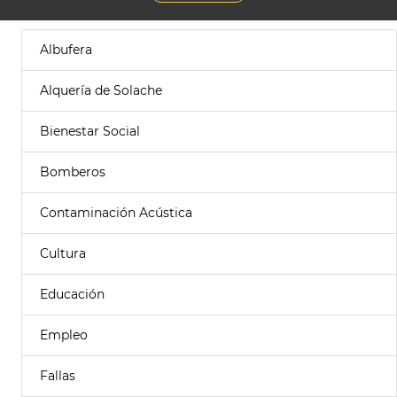
Albufera
Alquería de Solache
Bienestar Social
Bomberos
Contaminación Acústica
Cultura
Educación
Empleo
Fallas