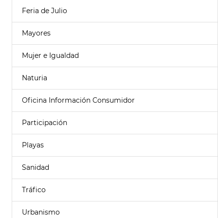
Feria de Julio
Mayores
Mujer e Igualdad
Naturia
Oficina Información Consumidor
Participación
Playas
Sanidad
Tráfico
Urbanismo