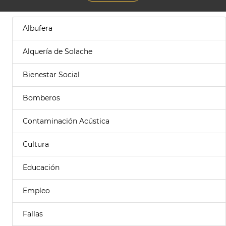
Albufera
Alquería de Solache
Bienestar Social
Bomberos
Contaminación Acústica
Cultura
Educación
Empleo
Fallas