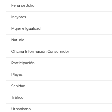
Feria de Julio
Mayores
Mujer e Igualdad
Naturia
Oficina Información Consumidor
Participación
Playas
Sanidad
Tráfico
Urbanismo