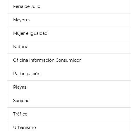
Feria de Julio
Mayores
Mujer e Igualdad
Naturia
Oficina Información Consumidor
Participación
Playas
Sanidad
Tráfico
Urbanismo