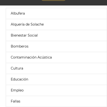
Albufera
Alquería de Solache
Bienestar Social
Bomberos
Contaminación Acústica
Cultura
Educación
Empleo
Fallas