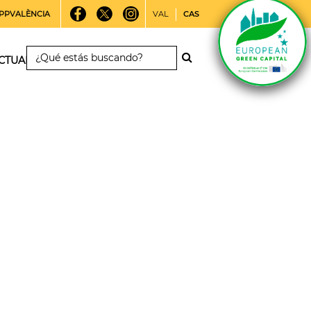
PPVALÈNCIA
VAL
CAS
CTUALIDAD