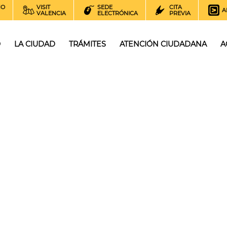
NO
VISIT
SEDE
CITA
A
VALENCIA
ELECTRÓNICA
PREVIA
O
LA CIUDAD
TRÁMITES
ATENCIÓN CIUDADANA
A