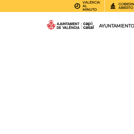
VALENCIA
GOBIER
AL
ABIERTO
MINUTO
AYUNTAMIENT