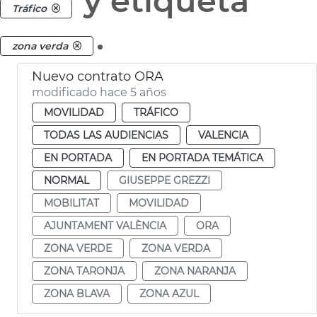
y etiqueta
Tráfico
.
zona verda
Nuevo contrato ORA
modificado hace 5 años
MOVILIDAD
TRÁFICO
TODAS LAS AUDIENCIAS
VALENCIA
EN PORTADA
EN PORTADA TEMÁTICA
NORMAL
GIUSEPPE GREZZI
MOBILITAT
MOVILIDAD
AJUNTAMENT VALÈNCIA
ORA
ZONA VERDE
ZONA VERDA
ZONA TARONJA
ZONA NARANJA
ZONA BLAVA
ZONA AZUL