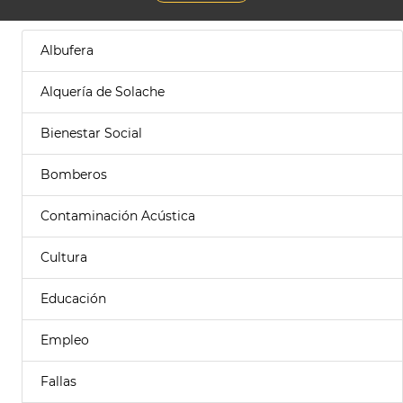
Albufera
Alquería de Solache
Bienestar Social
Bomberos
Contaminación Acústica
Cultura
Educación
Empleo
Fallas