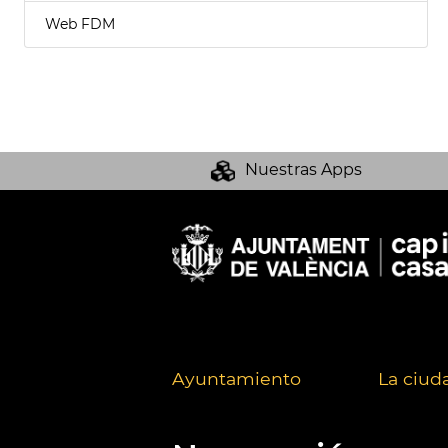
Web FDM
Nuestras Apps
Ayuntamiento
La ciud