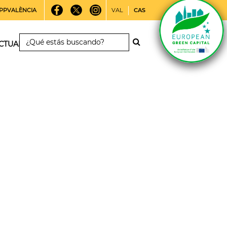
PPVALÈNCIA
VAL
CAS
CTUALIDAD