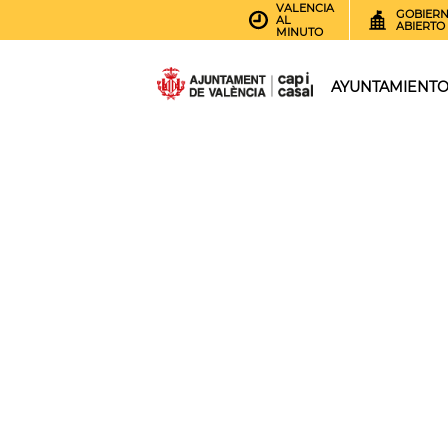
VALENCIA
GOBIER
AL
ABIERTO
MINUTO
AYUNTAMIENT