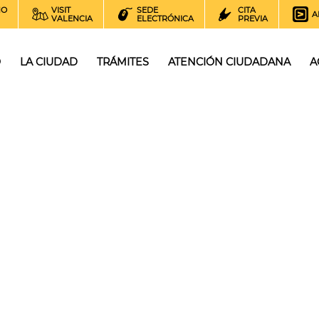
NO
VISIT
SEDE
CITA
A
VALENCIA
ELECTRÓNICA
PREVIA
O
LA CIUDAD
TRÁMITES
ATENCIÓN CIUDADANA
A