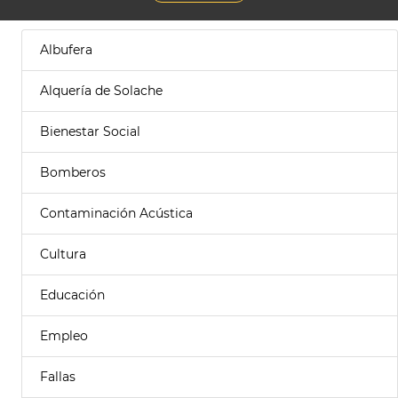
Albufera
Alquería de Solache
Bienestar Social
Bomberos
Contaminación Acústica
Cultura
Educación
Empleo
Fallas