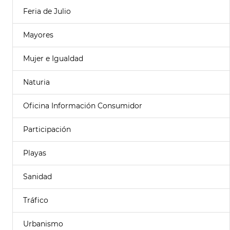
Feria de Julio
Mayores
Mujer e Igualdad
Naturia
Oficina Información Consumidor
Participación
Playas
Sanidad
Tráfico
Urbanismo