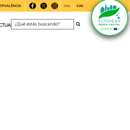
PPVALÈNCIA
VAL
CAS
CTUALIDAD