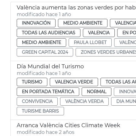
València aumenta las zonas verdes por hab
modificado hace 1 año
INNOVACIÓN
MEDIO AMBIENTE
VALENCI
TODAS LAS AUDIENCIAS
VALENCIA
EN P
MEDIO AMBIENTE
PAULA LLOBET
VALÈNC
GREEN CAPITAL 2024
ZONES VERDES URBANE
Día Mundial del Turismo
modificado hace 1 año
TURISMO
VALENCIA VERDE
TODAS LAS A
EN PORTADA TEMÁTICA
NORMAL
INNOVA
CONVIVENCIA
VALÈNCIA VERDA
DIA MUN
TURISME BARRIS
Arranca València Cities Climate Week
modificado hace 2 años