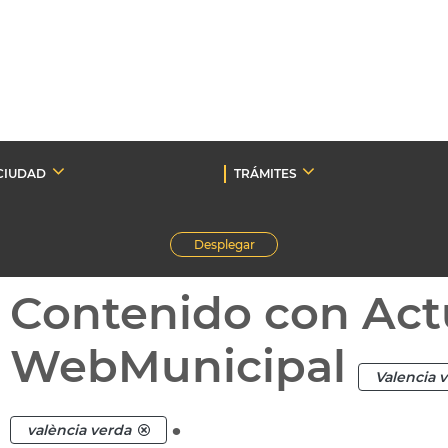
CIUDAD
TRÁMITES
Desplegar
Contenido con Act
WebMunicipal
Valencia 
.
valència verda