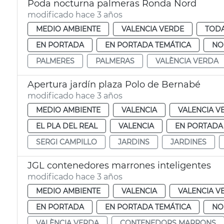
Poda nocturna palmeras Ronda Nord
modificado hace 3 años
MEDIO AMBIENTE
VALENCIA VERDE
TODA
EN PORTADA
EN PORTADA TEMÁTICA
NO
PALMERES
PALMERAS
VALÈNCIA VERDA
Apertura jardín plaza Polo de Bernabé
modificado hace 3 años
MEDIO AMBIENTE
VALENCIA
VALENCIA V
EL PLA DEL REAL
VALENCIA
EN PORTADA
SERGI CAMPILLO
JARDINS
JARDINES
JGL contenedores marrones inteligentes
modificado hace 3 años
MEDIO AMBIENTE
VALENCIA
VALENCIA V
EN PORTADA
EN PORTADA TEMÁTICA
NO
VALÈNCIA VERDA
CONTENEDORS MARRONS