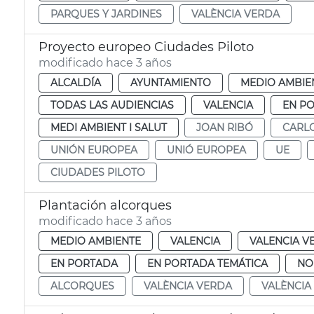
PARQUES Y JARDINES
VALÈNCIA VERDA
Proyecto europeo Ciudades Piloto
modificado hace 3 años
ALCALDÍA
AYUNTAMIENTO
MEDIO AMBIE
TODAS LAS AUDIENCIAS
VALENCIA
EN P
MEDI AMBIENT I SALUT
JOAN RIBÓ
CARL
UNIÓN EUROPEA
UNIÓ EUROPEA
UE
CIUDADES PILOTO
Plantación alcorques
modificado hace 3 años
MEDIO AMBIENTE
VALENCIA
VALENCIA V
EN PORTADA
EN PORTADA TEMÁTICA
NO
ALCORQUES
VALÈNCIA VERDA
VALÈNCIA