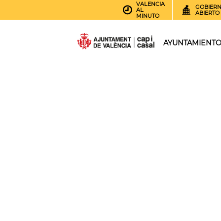
VALENCIA
GOBIER
AL
ABIERTO
MINUTO
AYUNTAMIENT