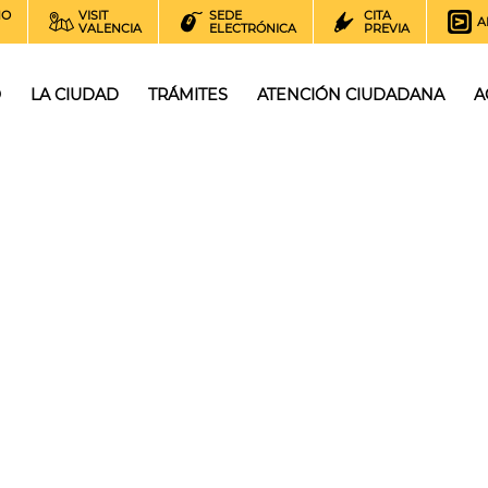
NO
VISIT
SEDE
CITA
A
VALENCIA
ELECTRÓNICA
PREVIA
O
LA CIUDAD
TRÁMITES
ATENCIÓN CIUDADANA
A