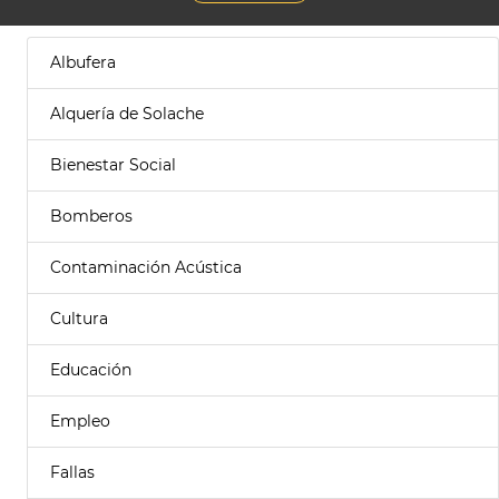
Albufera
Alquería de Solache
Bienestar Social
Bomberos
Contaminación Acústica
Cultura
Educación
Empleo
Fallas