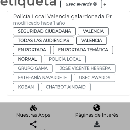
etiqueta
.
usec awards
Policía Local Valencia galardonada Premios USEC
modificado hace 1 año
SEGURIDAD CIUDADANA
VALENCIA
TODAS LAS AUDIENCIAS
VALENCIA
EN PORTADA
EN PORTADA TEMÁTICA
NORMAL
POLICÍA LOCAL
GRUPO GAMA
JOSE VICENTE HERRERA
ESTEFANÍA NAVARRETE
USEC AWARDS
KOBAN
CHATBOT AINOAID
Nuestras Apps
Páginas de Interés