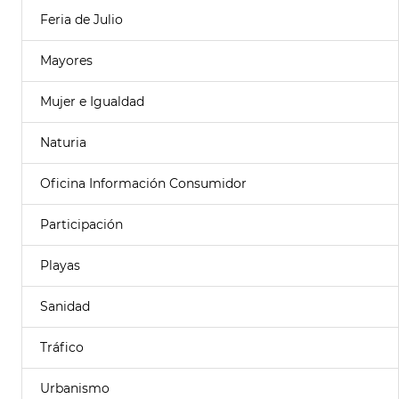
Feria de Julio
Mayores
Mujer e Igualdad
Naturia
Oficina Información Consumidor
Participación
Playas
Sanidad
Tráfico
Urbanismo