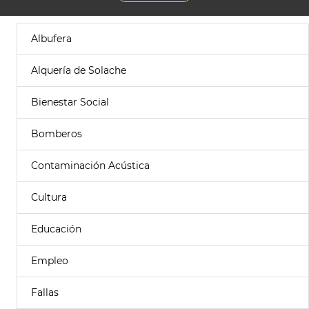
Albufera
Alquería de Solache
Bienestar Social
Bomberos
Contaminación Acústica
Cultura
Educación
Empleo
Fallas