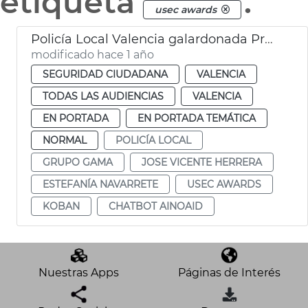
etiqueta
.
usec awards
Policía Local Valencia galardonada Premios USEC
modificado hace 1 año
SEGURIDAD CIUDADANA
VALENCIA
TODAS LAS AUDIENCIAS
VALENCIA
EN PORTADA
EN PORTADA TEMÁTICA
NORMAL
POLICÍA LOCAL
GRUPO GAMA
JOSE VICENTE HERRERA
ESTEFANÍA NAVARRETE
USEC AWARDS
KOBAN
CHATBOT AINOAID
Nuestras Apps
Páginas de Interés