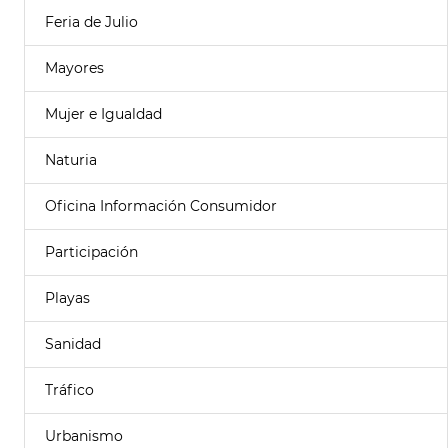
Feria de Julio
Mayores
Mujer e Igualdad
Naturia
Oficina Información Consumidor
Participación
Playas
Sanidad
Tráfico
Urbanismo