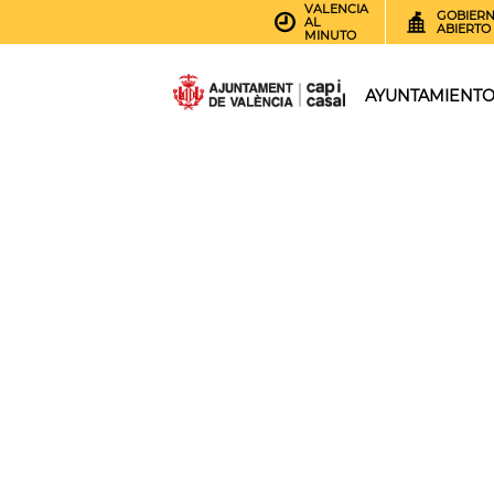
VALENCIA
GOBIER
AL
ABIERTO
MINUTO
AYUNTAMIENT