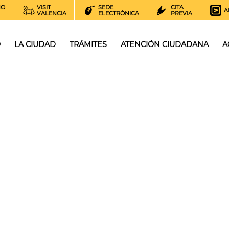
NO
VISIT
SEDE
CITA
A
VALENCIA
ELECTRÓNICA
PREVIA
O
LA CIUDAD
TRÁMITES
ATENCIÓN CIUDADANA
A