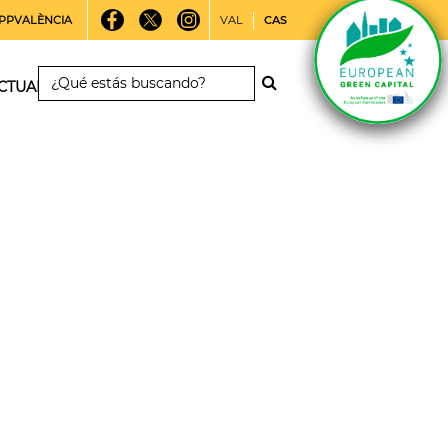
PPVALÈNCIA
VAL
CAS
CTUALIDAD