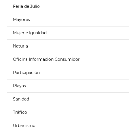
Feria de Julio
Mayores
Mujer e Igualdad
Naturia
Oficina Información Consumidor
Participación
Playas
Sanidad
Tráfico
Urbanismo