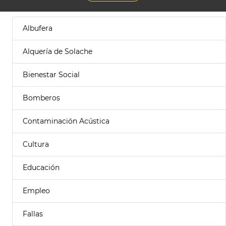
Albufera
Alquería de Solache
Bienestar Social
Bomberos
Contaminación Acústica
Cultura
Educación
Empleo
Fallas