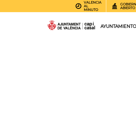
VALENCIA
GOBIER
AL
ABIERTO
MINUTO
AYUNTAMIENT