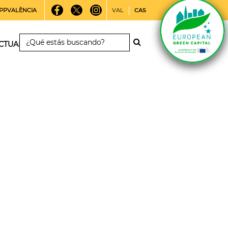
PPVALÈNCIA
VAL
CAS
CTUALIDAD