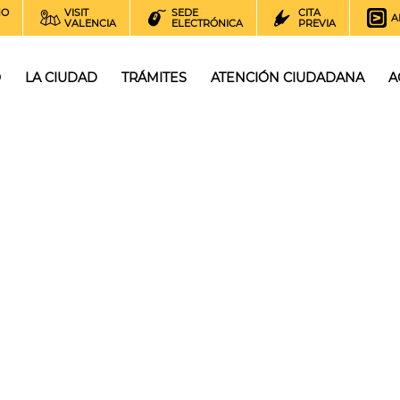
NO
VISIT
SEDE
CITA
A
VALENCIA
ELECTRÓNICA
PREVIA
O
LA CIUDAD
TRÁMITES
ATENCIÓN CIUDADANA
A