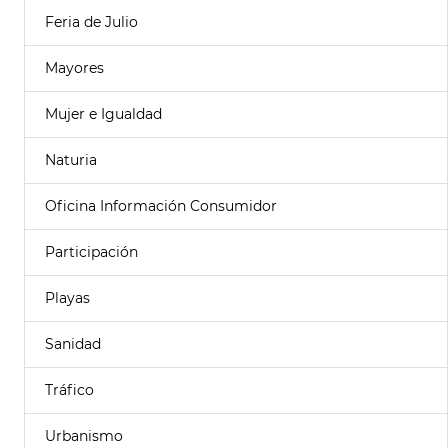
Feria de Julio
Mayores
Mujer e Igualdad
Naturia
Oficina Información Consumidor
Participación
Playas
Sanidad
Tráfico
Urbanismo