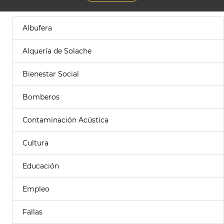
Albufera
Alquería de Solache
Bienestar Social
Bomberos
Contaminación Acústica
Cultura
Educación
Empleo
Fallas