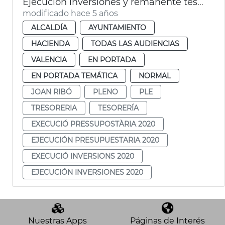
Ejecución inversiones y remanente tesorería 2020
modificado hace 5 años
ALCALDÍA
AYUNTAMIENTO
HACIENDA
TODAS LAS AUDIENCIAS
VALENCIA
EN PORTADA
EN PORTADA TEMÁTICA
NORMAL
JOAN RIBÓ
PLENO
PLE
TRESORERIA
TESORERÍA
EXECUCIÓ PRESSUPOSTÀRIA 2020
EJECUCIÓN PRESUPUESTARIA 2020
EXECUCIÓ INVERSIONS 2020
EJECUCIÓN INVERSIONES 2020
Nuestras Apps
Páginas de Interés