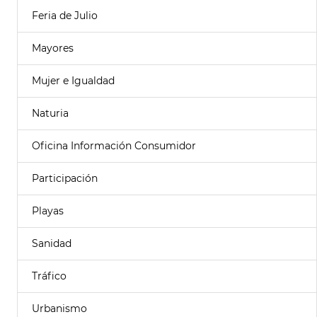
Feria de Julio
Mayores
Mujer e Igualdad
Naturia
Oficina Información Consumidor
Participación
Playas
Sanidad
Tráfico
Urbanismo