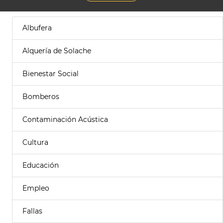
Albufera
Alquería de Solache
Bienestar Social
Bomberos
Contaminación Acústica
Cultura
Educación
Empleo
Fallas