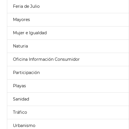
Feria de Julio
Mayores
Mujer e Igualdad
Naturia
Oficina Información Consumidor
Participación
Playas
Sanidad
Tráfico
Urbanismo