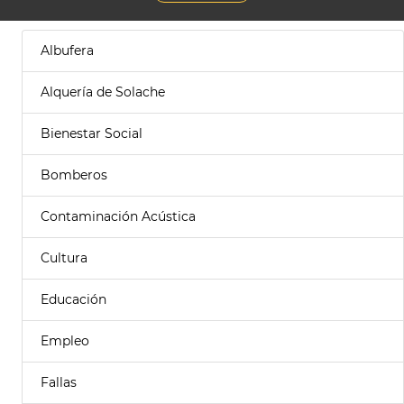
Albufera
Alquería de Solache
Bienestar Social
Bomberos
Contaminación Acústica
Cultura
Educación
Empleo
Fallas