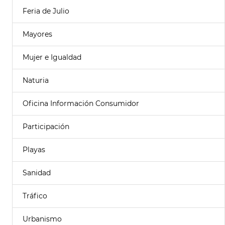
Feria de Julio
Mayores
Mujer e Igualdad
Naturia
Oficina Información Consumidor
Participación
Playas
Sanidad
Tráfico
Urbanismo