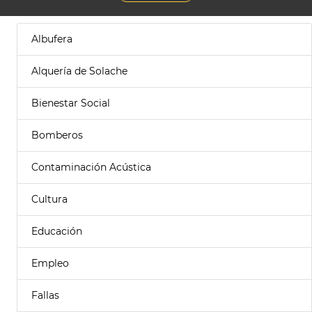
Albufera
Alquería de Solache
Bienestar Social
Bomberos
Contaminación Acústica
Cultura
Educación
Empleo
Fallas