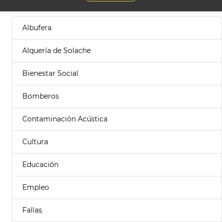
Albufera
Alquería de Solache
Bienestar Social
Bomberos
Contaminación Acústica
Cultura
Educación
Empleo
Fallas