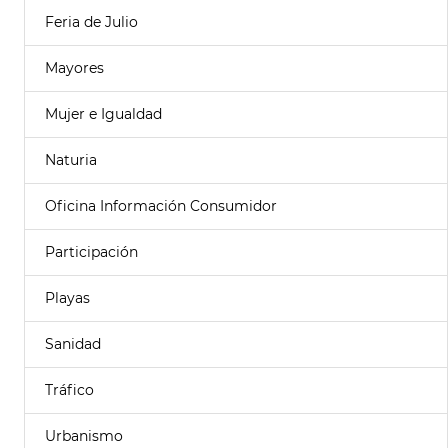
Feria de Julio
Mayores
Mujer e Igualdad
Naturia
Oficina Información Consumidor
Participación
Playas
Sanidad
Tráfico
Urbanismo