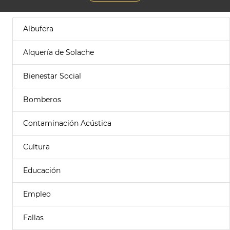
Albufera
Alquería de Solache
Bienestar Social
Bomberos
Contaminación Acústica
Cultura
Educación
Empleo
Fallas