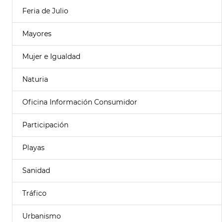
Feria de Julio
Mayores
Mujer e Igualdad
Naturia
Oficina Información Consumidor
Participación
Playas
Sanidad
Tráfico
Urbanismo