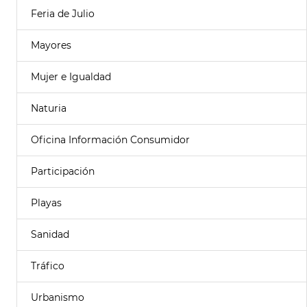
Feria de Julio
Mayores
Mujer e Igualdad
Naturia
Oficina Información Consumidor
Participación
Playas
Sanidad
Tráfico
Urbanismo