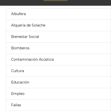
Albufera
Alquería de Solache
Bienestar Social
Bomberos
Contaminación Acústica
Cultura
Educación
Empleo
Fallas