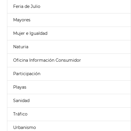
Feria de Julio
Mayores
Mujer e Igualdad
Naturia
Oficina Información Consumidor
Participación
Playas
Sanidad
Tráfico
Urbanismo