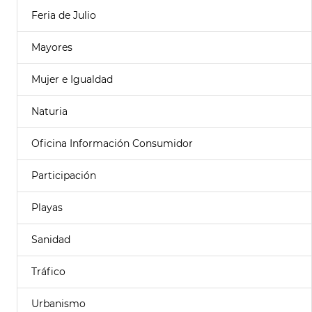
Feria de Julio
Mayores
Mujer e Igualdad
Naturia
Oficina Información Consumidor
Participación
Playas
Sanidad
Tráfico
Urbanismo