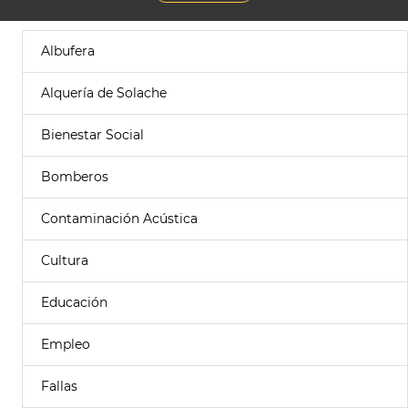
Albufera
Alquería de Solache
Bienestar Social
Bomberos
Contaminación Acústica
Cultura
Educación
Empleo
Fallas