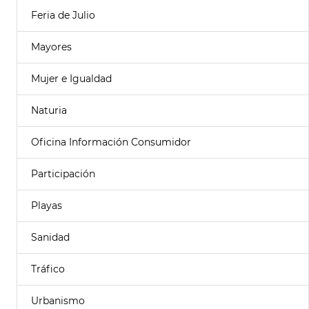
Feria de Julio
Mayores
Mujer e Igualdad
Naturia
Oficina Información Consumidor
Participación
Playas
Sanidad
Tráfico
Urbanismo