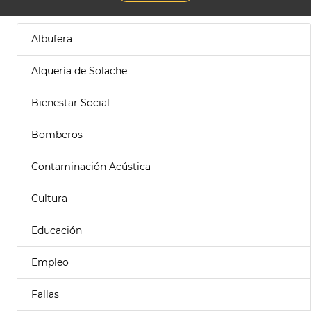
Albufera
Alquería de Solache
Bienestar Social
Bomberos
Contaminación Acústica
Cultura
Educación
Empleo
Fallas