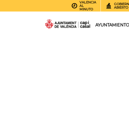
VALENCIA
GOBIER
AL
ABIERTO
MINUTO
AYUNTAMIENT