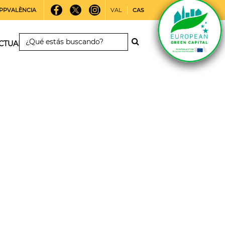
PPVALÈNCIA
VAL
CAS
CTUALIDAD