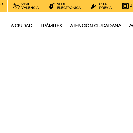
NO
VISIT
SEDE
CITA
A
VALENCIA
ELECTRÓNICA
PREVIA
O
LA CIUDAD
TRÁMITES
ATENCIÓN CIUDADANA
A