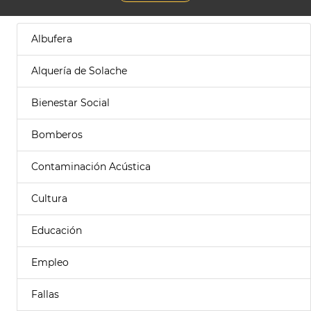
Albufera
Alquería de Solache
Bienestar Social
Bomberos
Contaminación Acústica
Cultura
Educación
Empleo
Fallas