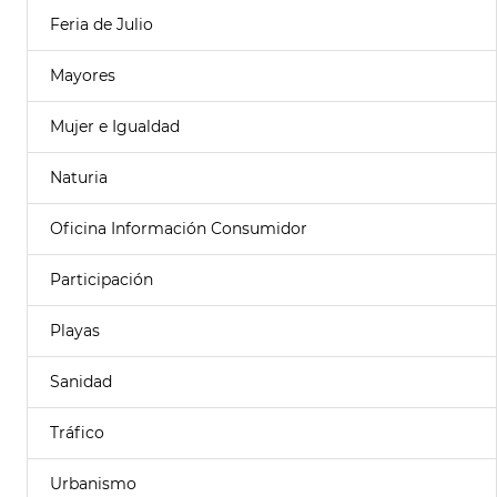
Feria de Julio
Mayores
Mujer e Igualdad
Naturia
Oficina Información Consumidor
Participación
Playas
Sanidad
Tráfico
Urbanismo