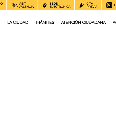
NO
VISIT
SEDE
CITA
A
VALENCIA
ELECTRÓNICA
PREVIA
O
LA CIUDAD
TRÁMITES
ATENCIÓN CIUDADANA
A