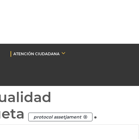
ATENCIÓN CIUDADANA
ualidad
ueta
.
protocol assetjament