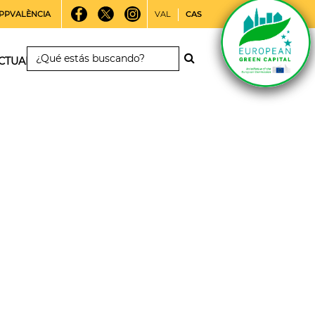
PPVALÈNCIA
VAL
CAS
CTUALIDAD