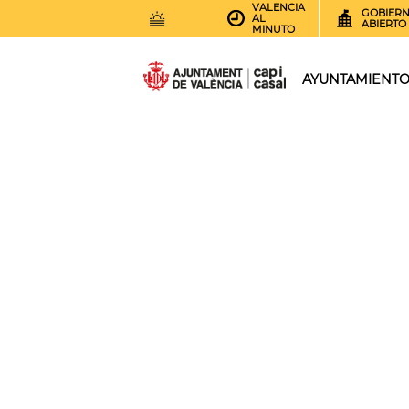
VALENCIA
GOBIER
AL
ABIERTO
MINUTO
30
AEMET.GRADOS
AYUNTAMIENT