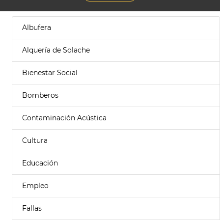
Albufera
Alquería de Solache
Bienestar Social
Bomberos
Contaminación Acústica
Cultura
Educación
Empleo
Fallas