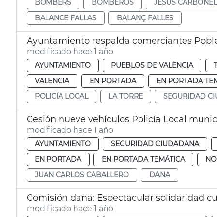
BOMBERS
BOMBEROS
JESÚS CARBONEL
BALANCE FALLAS
BALANÇ FALLES
Ayuntamiento respalda comerciantes Poble
modificado hace 1 año
AYUNTAMIENTO
PUEBLOS DE VALÈNCIA
VALENCIA
EN PORTADA
EN PORTADA TE
POLICÍA LOCAL
LA TORRE
SEGURIDAD C
Cesión nueve vehículos Policía Local munic
modificado hace 1 año
AYUNTAMIENTO
SEGURIDAD CIUDADANA
EN PORTADA
EN PORTADA TEMÁTICA
NO
JUAN CARLOS CABALLERO
DANA
Comisión dana: Espectacular solidaridad cue
modificado hace 1 año