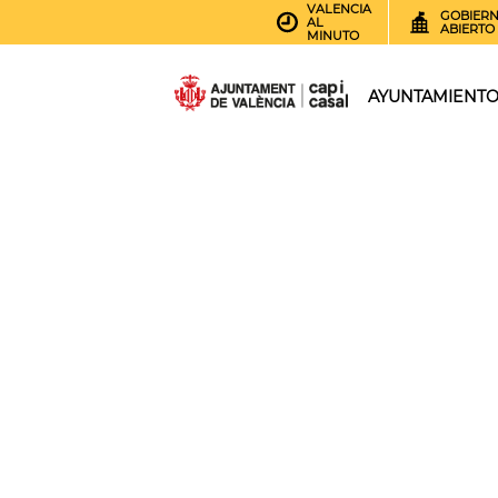
VALENCIA
GOBIER
AL
ABIERTO
MINUTO
AYUNTAMIENT