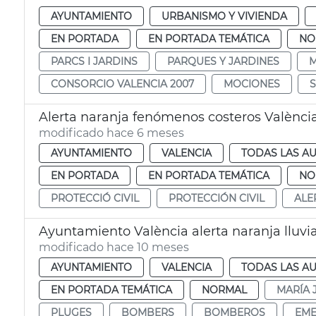
AYUNTAMIENTO
URBANISMO Y VIVIENDA
EN PORTADA
EN PORTADA TEMÁTICA
NO
PARCS I JARDINS
PARQUES Y JARDINES
M
CONSORCIO VALENCIA 2007
MOCIONES
Alerta naranja fenómenos costeros Valènci
modificado hace 6 meses
AYUNTAMIENTO
VALENCIA
TODAS LAS AU
EN PORTADA
EN PORTADA TEMÁTICA
NO
PROTECCIÓ CIVIL
PROTECCIÓN CIVIL
ALE
Ayuntamiento València alerta naranja lluvi
modificado hace 10 meses
AYUNTAMIENTO
VALENCIA
TODAS LAS AU
EN PORTADA TEMÁTICA
NORMAL
MARÍA 
PLUGES
BOMBERS
BOMBEROS
EME