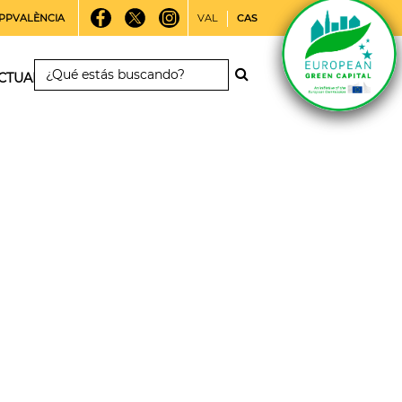
PPVALÈNCIA
VAL
CAS
CTUALIDAD