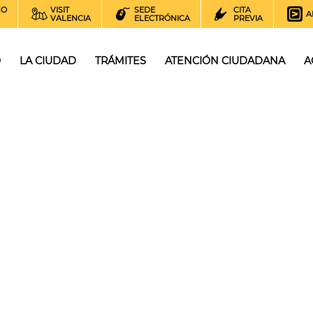
NO
VISIT
SEDE
CITA
A
VALENCIA
ELECTRÓNICA
PREVIA
O
LA CIUDAD
TRÁMITES
ATENCIÓN CIUDADANA
A