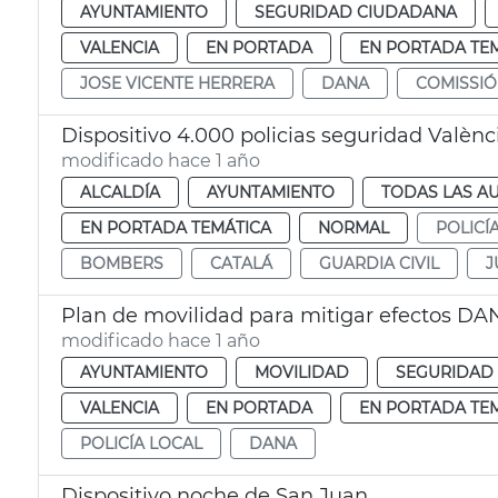
AYUNTAMIENTO
SEGURIDAD CIUDADANA
VALENCIA
EN PORTADA
EN PORTADA TE
JOSE VICENTE HERRERA
DANA
COMISSIÓ
Dispositivo 4.000 policias seguridad Valèn
modificado hace 1 año
ALCALDÍA
AYUNTAMIENTO
TODAS LAS A
EN PORTADA TEMÁTICA
NORMAL
POLICÍ
BOMBERS
CATALÁ
GUARDIA CIVIL
J
Plan de movilidad para mitigar efectos DA
modificado hace 1 año
AYUNTAMIENTO
MOVILIDAD
SEGURIDAD
VALENCIA
EN PORTADA
EN PORTADA TE
POLICÍA LOCAL
DANA
Dispositivo noche de San Juan