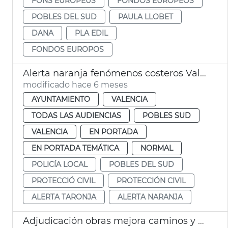
FONS EUROPEUS
FONDOS EUROPEOS
POBLES DEL SUD
PAULA LLOBET
DANA
PLA EDIL
FONDOS EUROPOS
Alerta naranja fenómenos costeros València
modificado hace 6 meses
AYUNTAMIENTO
VALENCIA
TODAS LAS AUDIENCIAS
POBLES SUD
VALENCIA
EN PORTADA
EN PORTADA TEMÁTICA
NORMAL
POLICÍA LOCAL
POBLES DEL SUD
PROTECCIÓ CIVIL
PROTECCIÓN CIVIL
ALERTA TARONJA
ALERTA NARANJA
Adjudicación obras mejora caminos y calles afectadas dana la Torre