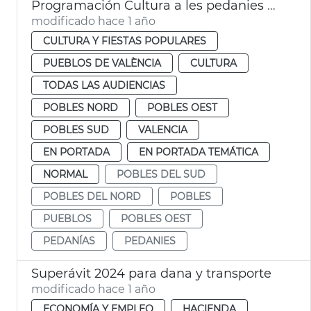
Programación Cultura a les pedanies València
modificado hace 1 año
CULTURA Y FIESTAS POPULARES
PUEBLOS DE VALÈNCIA
CULTURA
TODAS LAS AUDIENCIAS
POBLES NORD
POBLES OEST
POBLES SUD
VALENCIA
EN PORTADA
EN PORTADA TEMÁTICA
NORMAL
POBLES DEL SUD
POBLES DEL NORD
POBLES
PUEBLOS
POBLES OEST
PEDANÍAS
PEDANIES
Superávit 2024 para dana y transporte
modificado hace 1 año
ECONOMÍA Y EMPLEO
HACIENDA