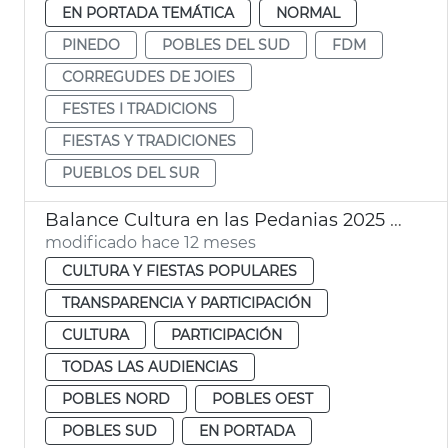
EN PORTADA TEMÁTICA
NORMAL
PINEDO
POBLES DEL SUD
FDM
CORREGUDES DE JOIES
FESTES I TRADICIONS
FIESTAS Y TRADICIONES
PUEBLOS DEL SUR
Balance Cultura en las Pedanias 2025 Ayuntamiento València
modificado hace 12 meses
CULTURA Y FIESTAS POPULARES
TRANSPARENCIA Y PARTICIPACIÓN
CULTURA
PARTICIPACIÓN
TODAS LAS AUDIENCIAS
POBLES NORD
POBLES OEST
POBLES SUD
EN PORTADA