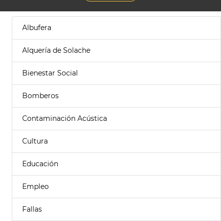
Albufera
Alquería de Solache
Bienestar Social
Bomberos
Contaminación Acústica
Cultura
Educación
Empleo
Fallas