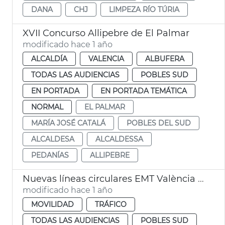
DANA
CHJ
LIMPEZA RÍO TÚRIA
XVII Concurso Allipebre de El Palmar
modificado hace 1 año
ALCALDÍA
VALENCIA
ALBUFERA
TODAS LAS AUDIENCIAS
POBLES SUD
EN PORTADA
EN PORTADA TEMÁTICA
NORMAL
EL PALMAR
MARÍA JOSÉ CATALÁ
POBLES DEL SUD
ALCALDESA
ALCALDESSA
PEDANÍAS
ALLIPEBRE
Nuevas líneas circulares EMT València Pobles del Sud
modificado hace 1 año
MOVILIDAD
TRÁFICO
TODAS LAS AUDIENCIAS
POBLES SUD