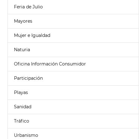
Feria de Julio
Mayores
Mujer e Igualdad
Naturia
Oficina Información Consumidor
Participación
Playas
Sanidad
Tráfico
Urbanismo