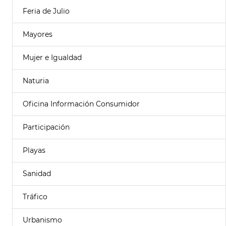
Feria de Julio
Mayores
Mujer e Igualdad
Naturia
Oficina Información Consumidor
Participación
Playas
Sanidad
Tráfico
Urbanismo