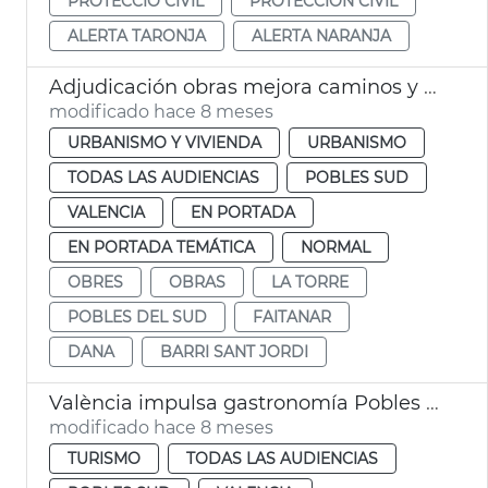
PROTECCIÓ CIVIL
PROTECCIÓN CIVIL
ALERTA TARONJA
ALERTA NARANJA
Adjudicación obras mejora caminos y calles afectadas dana la Torre
modificado hace 8 meses
URBANISMO Y VIVIENDA
URBANISMO
TODAS LAS AUDIENCIAS
POBLES SUD
VALENCIA
EN PORTADA
EN PORTADA TEMÁTICA
NORMAL
OBRES
OBRAS
LA TORRE
POBLES DEL SUD
FAITANAR
DANA
BARRI SANT JORDI
València impulsa gastronomía Pobles del Sud afectados dana
modificado hace 8 meses
TURISMO
TODAS LAS AUDIENCIAS