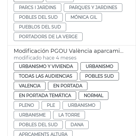
PARCS I JARDINS
PARQUES Y JARDINES
POBLES DEL SUD
MÓNICA GIL
PUEBLOS DEL SUD
PORTADORS DE LA VERGE
Modificación PGOU València aparcamientos altura la Torre
modificado hace 4 meses
URBANISMO Y VIVIENDA
URBANISMO
TODAS LAS AUDIENCIAS
POBLES SUD
VALENCIA
EN PORTADA
EN PORTADA TEMÁTICA
NORMAL
PLENO
PLE
URBANISMO
URBANISME
LA TORRE
POBLES DEL SUD
DANA
APRCAMENTS ALTURA