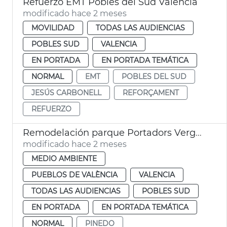
Refuerzo EMT Pobles del Sud València
modificado hace 2 meses
MOVILIDAD
TODAS LAS AUDIENCIAS
POBLES SUD
VALENCIA
EN PORTADA
EN PORTADA TEMÁTICA
NORMAL
EMT
POBLES DEL SUD
JESÚS CARBONELL
REFORÇAMENT
REFUERZO
Remodelación parque Portadors Verge Pinedo
modificado hace 2 meses
MEDIO AMBIENTE
PUEBLOS DE VALÈNCIA
VALENCIA
TODAS LAS AUDIENCIAS
POBLES SUD
EN PORTADA
EN PORTADA TEMÁTICA
NORMAL
PINEDO