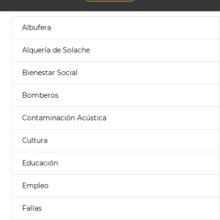
Albufera
Alquería de Solache
Bienestar Social
Bomberos
Contaminación Acústica
Cultura
Educación
Empleo
Fallas