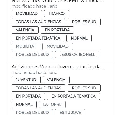
Nuevas líneas circulares EMT València Pobles del Sud
modificado hace 1 año
MOVILIDAD
TRÁFICO
TODAS LAS AUDIENCIAS
POBLES SUD
VALENCIA
EN PORTADA
EN PORTADA TEMÁTICA
NORMAL
MOBILITAT
MOVILIDAD
POBLES DEL SUD
JESÚS CARBONELL
Actividades Verano Joven pedanías dana 2025 València
modificado hace 1 año
JUVENTUD
VALENCIA
TODAS LAS AUDIENCIAS
POBLES SUD
EN PORTADA
EN PORTADA TEMÁTICA
NORMAL
LA TORRE
POBLES DEL SUD
ESTIU JOVE