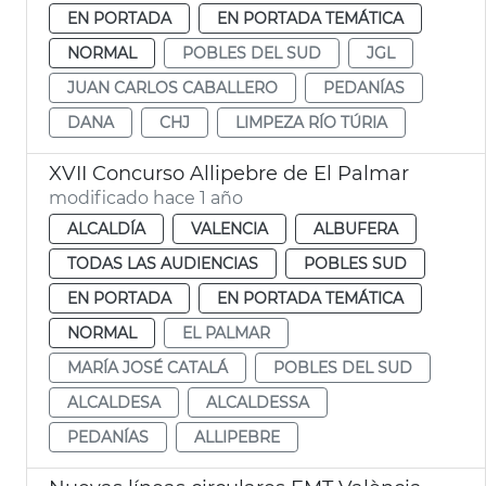
EN PORTADA
EN PORTADA TEMÁTICA
NORMAL
POBLES DEL SUD
JGL
JUAN CARLOS CABALLERO
PEDANÍAS
DANA
CHJ
LIMPEZA RÍO TÚRIA
XVII Concurso Allipebre de El Palmar
modificado hace 1 año
ALCALDÍA
VALENCIA
ALBUFERA
TODAS LAS AUDIENCIAS
POBLES SUD
EN PORTADA
EN PORTADA TEMÁTICA
NORMAL
EL PALMAR
MARÍA JOSÉ CATALÁ
POBLES DEL SUD
ALCALDESA
ALCALDESSA
PEDANÍAS
ALLIPEBRE