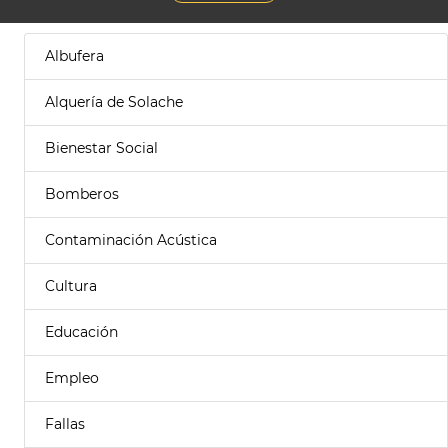
Albufera
Alquería de Solache
Bienestar Social
Bomberos
Contaminación Acústica
Cultura
Educación
Empleo
Fallas