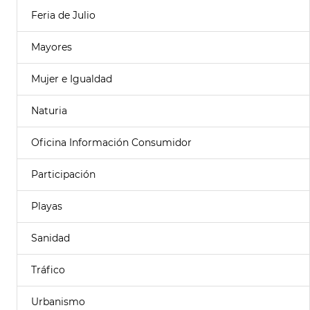
Feria de Julio
Mayores
Mujer e Igualdad
Naturia
Oficina Información Consumidor
Participación
Playas
Sanidad
Tráfico
Urbanismo