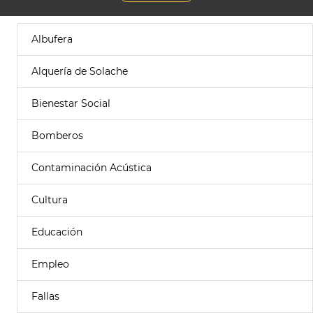
Albufera
Alquería de Solache
Bienestar Social
Bomberos
Contaminación Acústica
Cultura
Educación
Empleo
Fallas