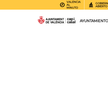
VALENCIA
GOBIER
AL
ABIERTO
MINUTO
AYUNTAMIENT