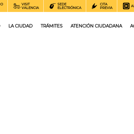
NO
VISIT
SEDE
CITA
A
VALENCIA
ELECTRÓNICA
PREVIA
O
LA CIUDAD
TRÁMITES
ATENCIÓN CIUDADANA
A