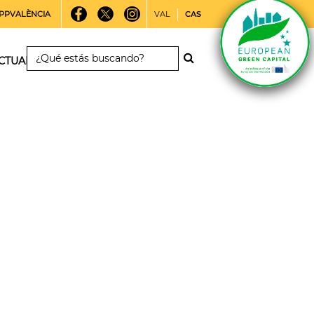
PPVALÈNCIA
VAL
CAS
CTUALIDAD