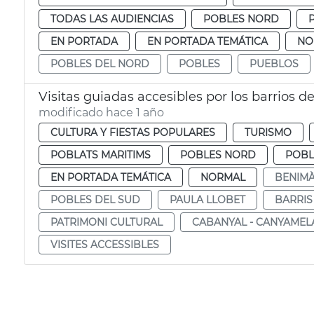
TODAS LAS AUDIENCIAS
POBLES NORD
EN PORTADA
EN PORTADA TEMÁTICA
NO
POBLES DEL NORD
POBLES
PUEBLOS
Visitas guiadas accesibles por los barrios d
modificado hace 1 año
CULTURA Y FIESTAS POPULARES
TURISMO
POBLATS MARITIMS
POBLES NORD
POBL
EN PORTADA TEMÁTICA
NORMAL
BENIM
POBLES DEL SUD
PAULA LLOBET
BARRIS
PATRIMONI CULTURAL
CABANYAL - CANYAMEL
VISITES ACCESSIBLES