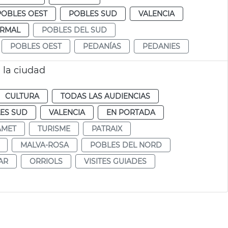
POBLES OEST
POBLES SUD
VALENCIA
RMAL
POBLES DEL SUD
POBLES OEST
PEDANÍAS
PEDANIES
e la ciudad
CULTURA
TODAS LAS AUDIENCIAS
ES SUD
VALENCIA
EN PORTADA
ÀMET
TURISME
PATRAIX
MALVA-ROSA
POBLES DEL NORD
AR
ORRIOLS
VISITES GUIADES