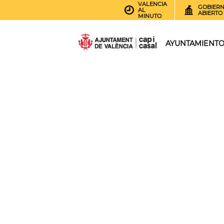
VALENCIA
GOBIER
AL
ABIERTO
MINUTO
AYUNTAMIENT