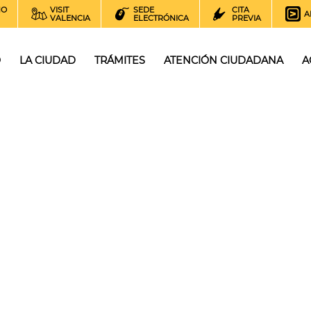
NO
VISIT
SEDE
CITA
A
VALENCIA
ELECTRÓNICA
PREVIA
O
LA CIUDAD
TRÁMITES
ATENCIÓN CIUDADANA
A