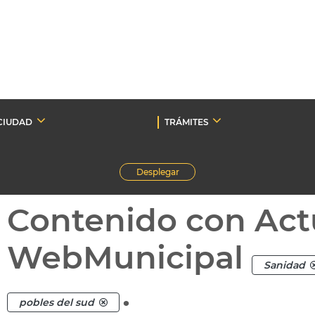
CIUDAD
TRÁMITES
Desplegar
Contenido con Act
WebMunicipal
Sanidad
.
pobles del sud