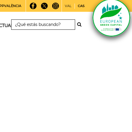
PPVALÈNCIA
VAL
CAS
CTUALIDAD