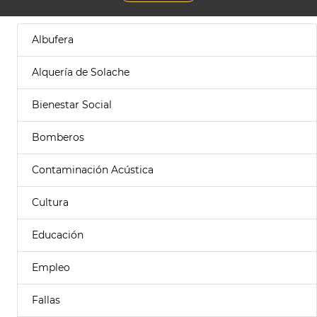
Albufera
Alquería de Solache
Bienestar Social
Bomberos
Contaminación Acústica
Cultura
Educación
Empleo
Fallas