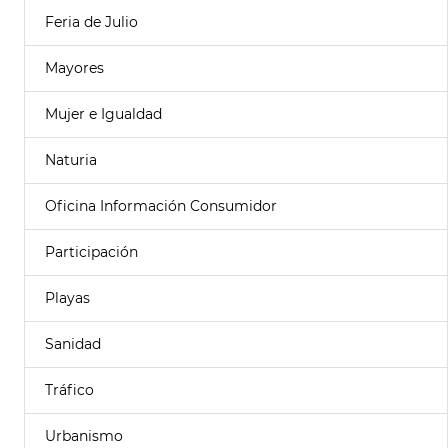
Feria de Julio
Mayores
Mujer e Igualdad
Naturia
Oficina Información Consumidor
Participación
Playas
Sanidad
Tráfico
Urbanismo