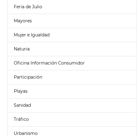
Feria de Julio
Mayores
Mujer e Igualdad
Naturia
Oficina Información Consumidor
Participación
Playas
Sanidad
Tráfico
Urbanismo