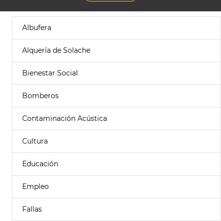
Albufera
Alquería de Solache
Bienestar Social
Bomberos
Contaminación Acústica
Cultura
Educación
Empleo
Fallas