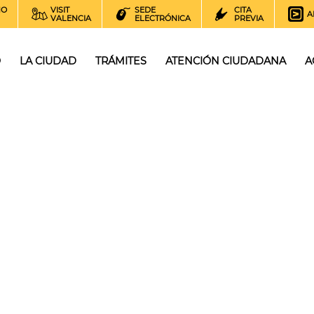
NO
VISIT
SEDE
CITA
A
VALENCIA
ELECTRÓNICA
PREVIA
O
LA CIUDAD
TRÁMITES
ATENCIÓN CIUDADANA
A