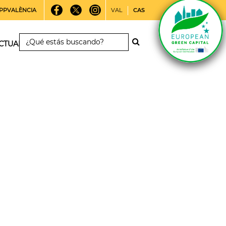
PPVALÈNCIA
VAL
CAS
CTUALIDAD