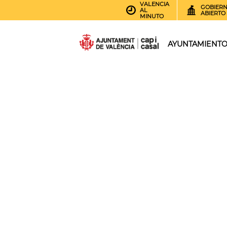
VALENCIA
GOBIER
AL
ABIERTO
MINUTO
AYUNTAMIENT