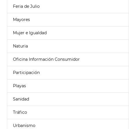
Feria de Julio
Mayores
Mujer e Igualdad
Naturia
Oficina Información Consumidor
Participación
Playas
Sanidad
Tráfico
Urbanismo