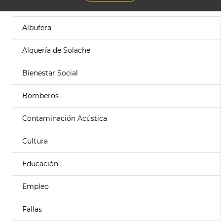
Albufera
Alquería de Solache
Bienestar Social
Bomberos
Contaminación Acústica
Cultura
Educación
Empleo
Fallas