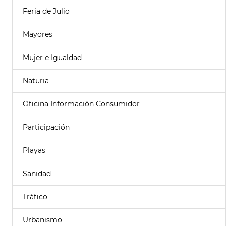
Feria de Julio
Mayores
Mujer e Igualdad
Naturia
Oficina Información Consumidor
Participación
Playas
Sanidad
Tráfico
Urbanismo