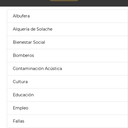
Albufera
Alquería de Solache
Bienestar Social
Bomberos
Contaminación Acústica
Cultura
Educación
Empleo
Fallas