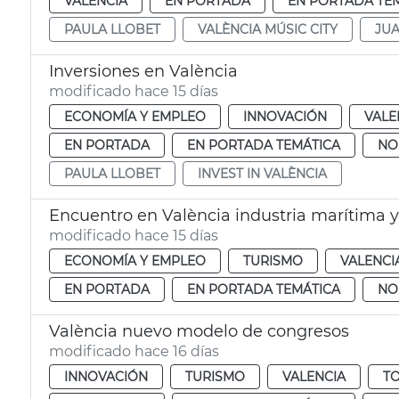
VALENCIA
EN PORTADA
EN PORTADA TE
PAULA LLOBET
VALÈNCIA MÚSIC CITY
JU
Inversiones en València
modificado hace 15 días
ECONOMÍA Y EMPLEO
INNOVACIÓN
VALE
EN PORTADA
EN PORTADA TEMÁTICA
NO
PAULA LLOBET
INVEST IN VALÈNCIA
Encuentro en València industria marítima y
modificado hace 15 días
ECONOMÍA Y EMPLEO
TURISMO
VALENCI
EN PORTADA
EN PORTADA TEMÁTICA
NO
València nuevo modelo de congresos
modificado hace 16 días
INNOVACIÓN
TURISMO
VALENCIA
TO