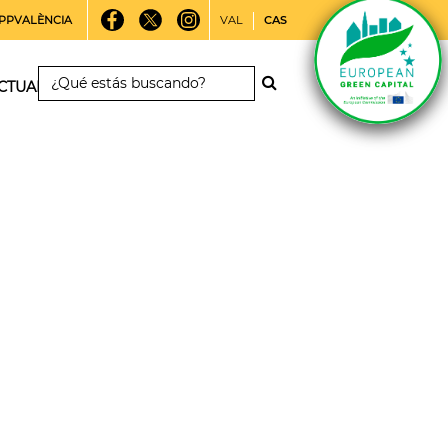
PPVALÈNCIA
VAL
CAS
CTUALIDAD