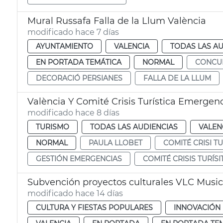
Mural Russafa Falla de la Llum València
modificado hace 7 días
AYUNTAMIENTO
VALENCIA
TODAS LAS AU
EN PORTADA TEMÁTICA
NORMAL
CONCU
DECORACIÓ PERSIANES
FALLA DE LA LLUM
València Y Comité Crisis Turística Emergen
modificado hace 8 días
TURISMO
TODAS LAS AUDIENCIAS
VALEN
NORMAL
PAULA LLOBET
COMITÉ CRISI TU
GESTIÓN EMERGENCIAS
COMITÉ CRISIS TURÍSI
Subvención proyectos culturales VLC Music
modificado hace 14 días
CULTURA Y FIESTAS POPULARES
INNOVACIÓN