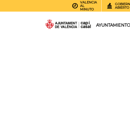
VALENCIA
GOBIER
AL
ABIERTO
MINUTO
AYUNTAMIENT