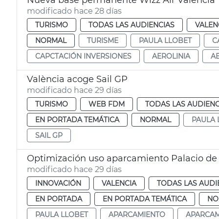
Nueva base permanente Wizz Air València
modificado hace 28 días
TURISMO
TODAS LAS AUDIENCIAS
VALEN
NORMAL
TURISME
PAULA LLOBET
C
CAPCTACIÓN INVERSIONES
AEROLINIA
A
València acoge Sail GP
modificado hace 29 días
TURISMO
WEB FDM
TODAS LAS AUDIENC
EN PORTADA TEMÁTICA
NORMAL
PAULA 
SAIL GP
Optimización uso aparcamiento Palacio de
modificado hace 29 días
INNOVACIÓN
VALENCIA
TODAS LAS AUDI
EN PORTADA
EN PORTADA TEMÁTICA
NO
PAULA LLOBET
APARCAMIENTO
APARCA