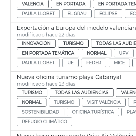
VALENCIA
EN PORTADA
EN PORTADA TE
PAULA LLOBET
EL GRAU
ECLIPSE
EC
Exportación a Europa del modelo valencian
modificado hace 22 días
INNOVACIÓN
TURISMO
TODAS LAS AUDI
EN PORTADA TEMÁTICA
NORMAL
UPV
PAULA LLOBET
UE
FEDER
MICE
Nueva oficina turismo playa Cabanyal
modificado hace 23 días
TURISMO
TODAS LAS AUDIENCIAS
VALEN
NORMAL
TURISMO
VISIT VALÈNCIA
P
SOSTENIBILIDAD
OFICINA TURÍSTICA
PLA
REFUGIO CLIMÁTICO