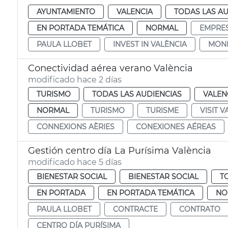
AYUNTAMIENTO
VALENCIA
TODAS LAS AU
EN PORTADA TEMÁTICA
NORMAL
EMPRE
PAULA LLOBET
INVEST IN VALÈNCIA
MON
Conectividad aérea verano València
modificado hace 2 días
TURISMO
TODAS LAS AUDIENCIAS
VALEN
NORMAL
TURISMO
TURISME
VISIT V
CONNEXIONS AÈRIES
CONEXIONES AÉREAS
Gestión centro día La Purísima València
modificado hace 5 días
BIENESTAR SOCIAL
BIENESTAR SOCIAL
T
EN PORTADA
EN PORTADA TEMÁTICA
NO
PAULA LLOBET
CONTRACTE
CONTRATO
CENTRO DÍA PURÍSIMA