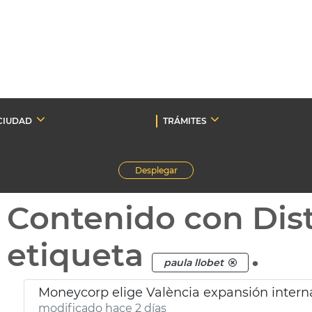
CIUDAD
TRÁMITES
Desplegar
Contenido con Dist
etiqueta
.
paula llobet
Moneycorp elige València expansión intern
modificado hace 2 días