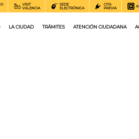
NO
VISIT
SEDE
CITA
A
VALENCIA
ELECTRÓNICA
PREVIA
O
LA CIUDAD
TRÁMITES
ATENCIÓN CIUDADANA
A