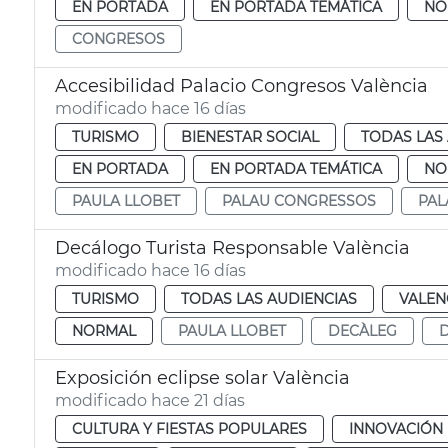
EN PORTADA
EN PORTADA TEMÁTICA
NO
CONGRESOS
Accesibilidad Palacio Congresos València
modificado hace 16 días
TURISMO
BIENESTAR SOCIAL
TODAS LAS
EN PORTADA
EN PORTADA TEMÁTICA
NO
PAULA LLOBET
PALAU CONGRESSOS
PAL
Decálogo Turista Responsable València
modificado hace 16 días
TURISMO
TODAS LAS AUDIENCIAS
VALEN
NORMAL
PAULA LLOBET
DECÀLEG
Exposición eclipse solar València
modificado hace 21 días
CULTURA Y FIESTAS POPULARES
INNOVACIÓN