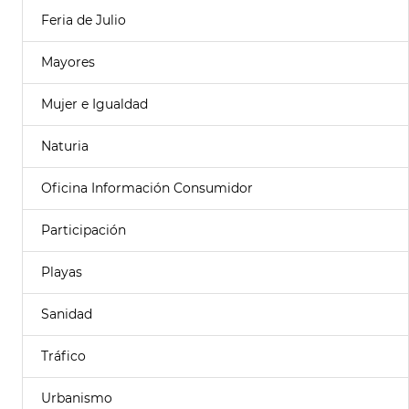
Feria de Julio
Mayores
Mujer e Igualdad
Naturia
Oficina Información Consumidor
Participación
Playas
Sanidad
Tráfico
Urbanismo