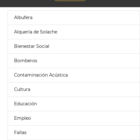
Albufera
Alquería de Solache
Bienestar Social
Bomberos
Contaminación Acústica
Cultura
Educación
Empleo
Fallas