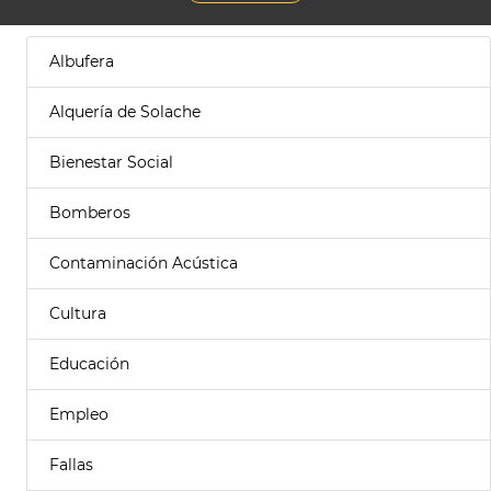
Albufera
Alquería de Solache
Bienestar Social
Bomberos
Contaminación Acústica
Cultura
Educación
Empleo
Fallas