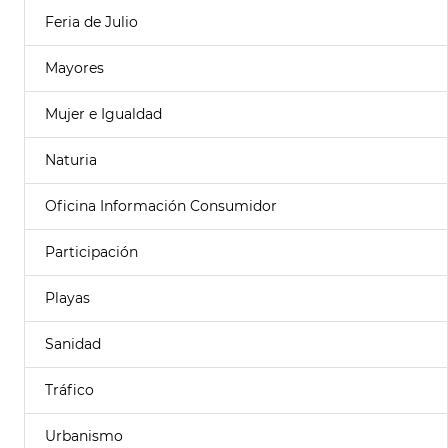
Feria de Julio
Mayores
Mujer e Igualdad
Naturia
Oficina Información Consumidor
Participación
Playas
Sanidad
Tráfico
Urbanismo