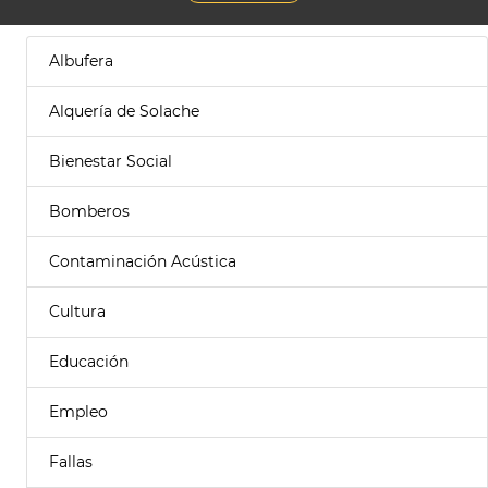
Albufera
Alquería de Solache
Bienestar Social
Bomberos
Contaminación Acústica
Cultura
Educación
Empleo
Fallas