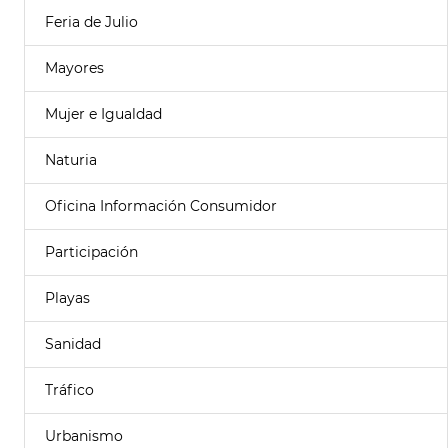
Feria de Julio
Mayores
Mujer e Igualdad
Naturia
Oficina Información Consumidor
Participación
Playas
Sanidad
Tráfico
Urbanismo