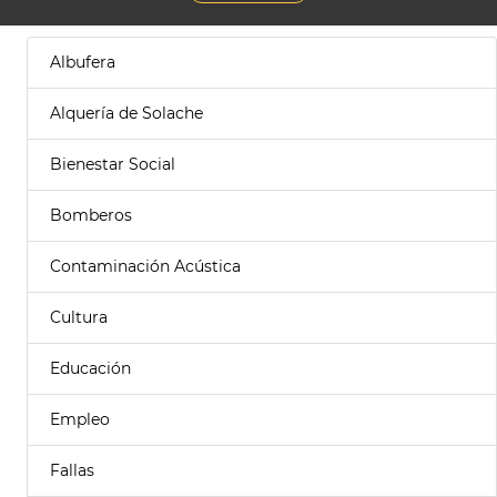
Albufera
Alquería de Solache
Bienestar Social
Bomberos
Contaminación Acústica
Cultura
Educación
Empleo
Fallas