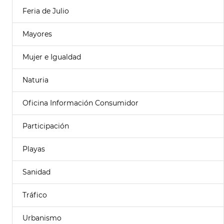
Feria de Julio
Mayores
Mujer e Igualdad
Naturia
Oficina Información Consumidor
Participación
Playas
Sanidad
Tráfico
Urbanismo