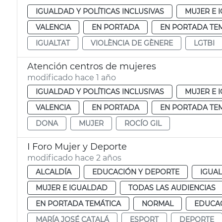
IGUALDAD Y POLÍTICAS INCLUSIVAS
MUJER E 
VALENCIA
EN PORTADA
EN PORTADA TE
IGUALTAT
VIOLÈNCIA DE GÈNERE
LGTBI
Atención centros de mujeres
modificado hace 1 año
IGUALDAD Y POLÍTICAS INCLUSIVAS
MUJER E 
VALENCIA
EN PORTADA
EN PORTADA TE
DONA
MUJER
ROCÍO GIL
I Foro Mujer y Deporte
modificado hace 2 años
ALCALDÍA
EDUCACIÓN Y DEPORTE
IGUAL
MUJER E IGUALDAD
TODAS LAS AUDIENCIAS
EN PORTADA TEMÁTICA
NORMAL
EDUCAC
MARÍA JOSÉ CATALÁ
ESPORT
DEPORTE