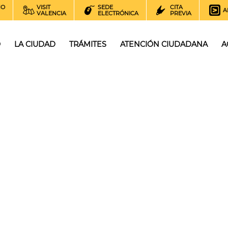
NO
VISIT
SEDE
CITA
A
VALENCIA
ELECTRÓNICA
PREVIA
O
LA CIUDAD
TRÁMITES
ATENCIÓN CIUDADANA
A