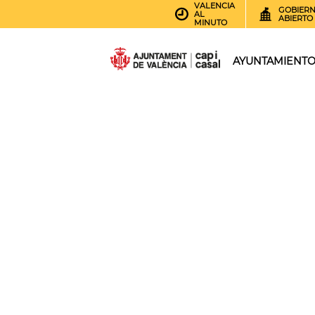
VALENCIA
GOBIER
AL
ABIERTO
MINUTO
AYUNTAMIENT