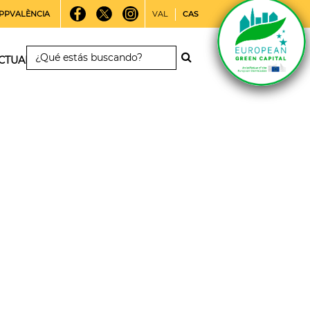
PPVALÈNCIA
VAL
CAS
CTUALIDAD