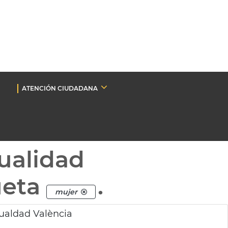
ATENCIÓN CIUDADANA
ualidad
ueta
.
mujer
ualdad València