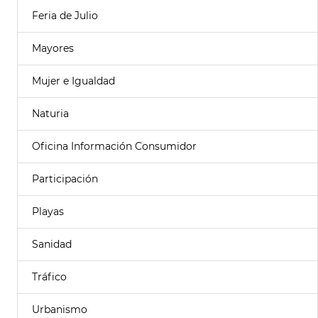
Feria de Julio
Mayores
Mujer e Igualdad
Naturia
Oficina Información Consumidor
Participación
Playas
Sanidad
Tráfico
Urbanismo