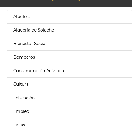
Albufera
Alquería de Solache
Bienestar Social
Bomberos
Contaminación Acústica
Cultura
Educación
Empleo
Fallas