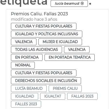
etiqueta
.
lucía beamud
Premios Caliu. Fallas 2023
modificado hace 3 años
CULTURA Y FIESTAS POPULARES
IGUALDAD Y POLÍTICAS INCLUSIVAS
VALENCIA
MUJER E IGUALDAD
TODAS LAS AUDIENCIAS
VALENCIA
EN PORTADA
EN PORTADA TEMÁTICA
NORMAL
CULTURA Y FIESTAS POPULARES
DERECHOS SOCIALES E INCLUSIÓN
LUCÍA BEAMUD
PREMIS CALIU
IGUALDAD
IGUALTAT
FALLAS 2023
FALLES 2023