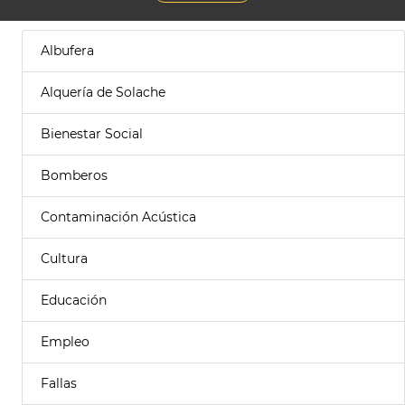
Albufera
Alquería de Solache
Bienestar Social
Bomberos
Contaminación Acústica
Cultura
Educación
Empleo
Fallas