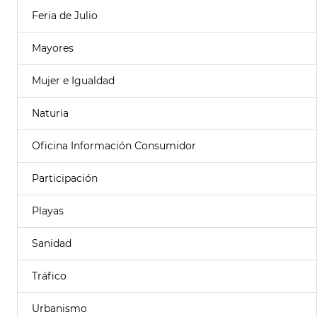
Feria de Julio
Mayores
Mujer e Igualdad
Naturia
Oficina Información Consumidor
Participación
Playas
Sanidad
Tráfico
Urbanismo